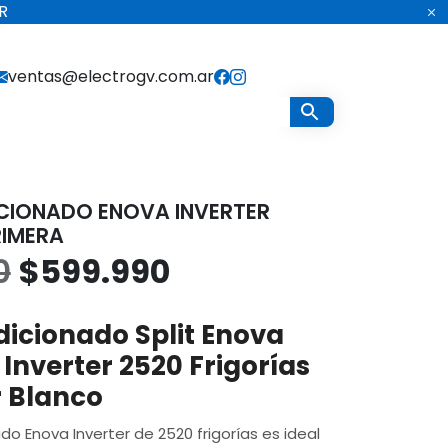
R
ventas@electrogv.com.ar
CIONADO ENOVA INVERTER
RIMERA
El
El
0
$
599.990
precio
precio
dicionado Split Enova
original
actual
Inverter 2520 Frigorías
r Blanco
era:
es:
ado Enova Inverter de 2520 frigorías es ideal