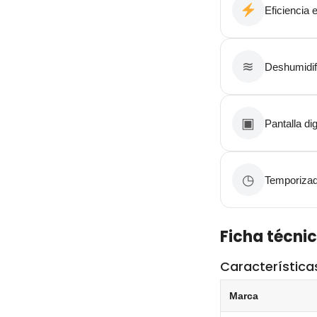
Eficiencia 
≋
Deshumidif
▣
Pantalla dig
◷
Temporiza
Ficha técni
Característica
Marca