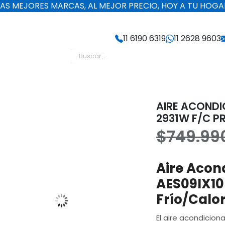
LAS MEJORES MARCAS, AL MEJOR PRECIO, HOY A TU HOGA
11 6190 6319
11 2628 9603
GV
AIRE ACONDI
2931W F/C P
$
749.99
Aire Acon
AES09IX10 
Frío/Calo
El aire acondicion