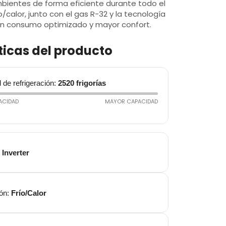
$749.990.
$599.990.
mbientes de forma eficiente durante todo el
o/calor, junto con el gas R-32 y la tecnología
 un consumo optimizado y mayor confort.
ticas del producto
de refrigeración:
2520 frigorías
ACIDAD
MAYOR CAPACIDAD
:
Inverter
ión:
Frío/Calor