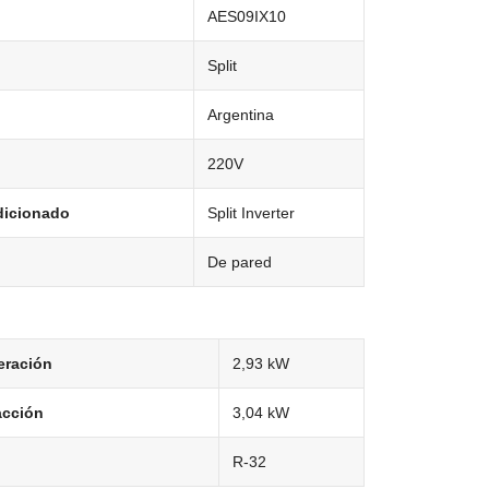
AES09IX10
Split
Argentina
220V
dicionado
Split Inverter
De pared
eración
2,93 kW
acción
3,04 kW
R-32