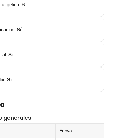
energética:
B
icación:
Sí
ital:
Sí
dor:
Sí
ca
s generales
Enova