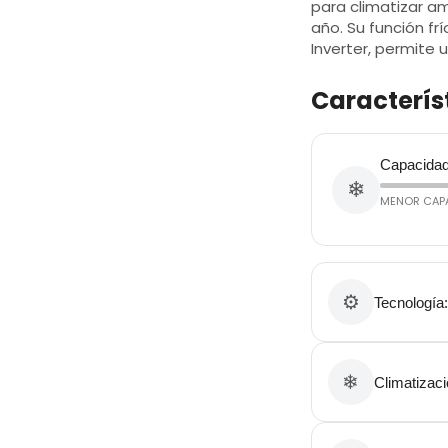
para climatizar a
año. Su función frí
Inverter, permite
Caracterís
Capacidad 
❄
MENOR CAP
⚙
Tecnología
❄
Climatizac