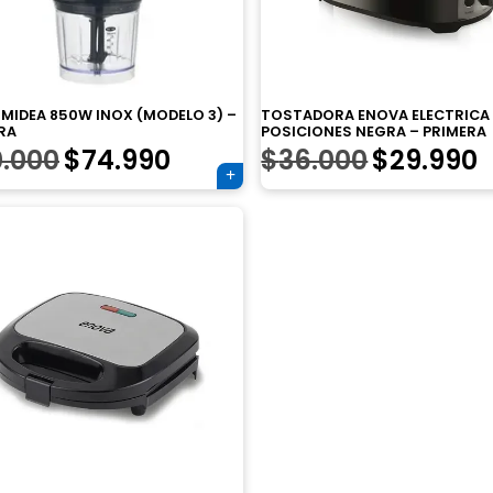
 MIDEA 850W INOX (MODELO 3) –
TOSTADORA ENOVA ELECTRICA
RA
POSICIONES NEGRA – PRIMERA
El
El
El
E
.000
$
74.990
$
36.000
$
29.990
precio
precio
precio
p
original
actual
original
a
era:
es:
era:
e
$90.000.
$74.990.
$36.000.
$