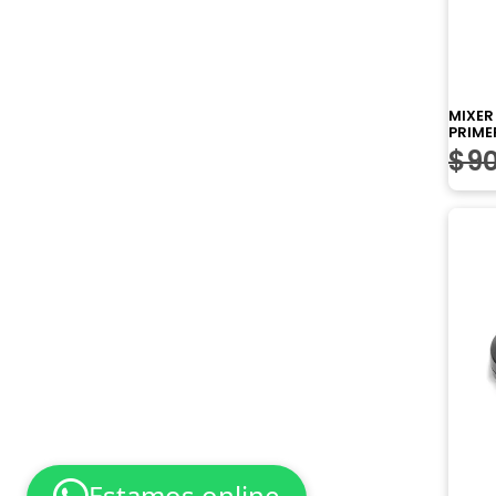
MIXER
PRIME
$
90
Estamos online