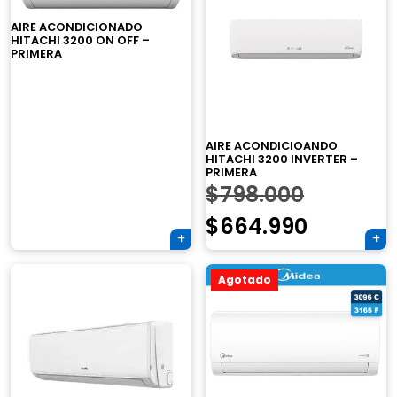
AIRE ACONDICIONADO
HITACHI 3200 ON OFF –
PRIMERA
×
AIRE ACONDICIOANDO
HITACHI 3200 INVERTER –
PRIMERA
El
$
798.000
precio
El
$
664.990
Tu carrito está vacío.
original
precio
Agregá un producto y aparecerá acá
automáticamente.
Agotado
era:
actual
$798.000
es:
$664.99