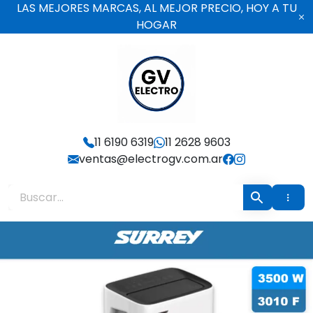
Ir
LAS MEJORES MARCAS, AL MEJOR PRECIO, HOY A TU
al
HOGAR
contenido
Electro GV
11 6190 6319
11 2628 9603
ventas@electrogv.com.ar