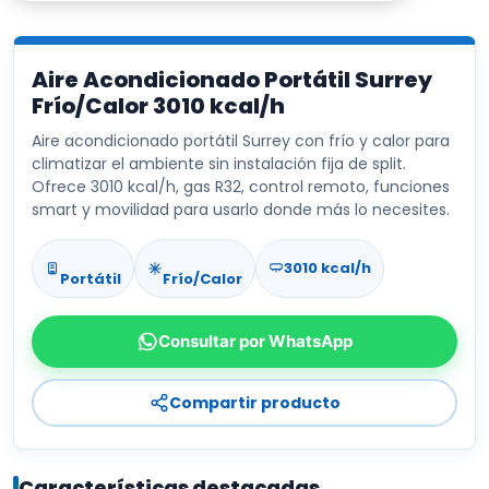
precio
precio
original
actual
Aire Acondicionado Portátil Surrey
era:
es:
Frío/Calor 3010 kcal/h
Aire acondicionado portátil Surrey con frío y calor para
$701.990.
$599.9
climatizar el ambiente sin instalación fija de split.
Ofrece 3010 kcal/h, gas R32, control remoto, funciones
smart y movilidad para usarlo donde más lo necesites.
3010 kcal/h
Portátil
Frío/Calor
Consultar por WhatsApp
Compartir producto
Características destacadas