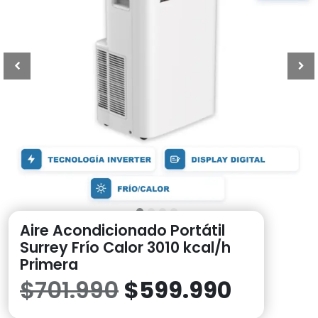
Aire Acondicionado Portátil
Surrey Frío Calor 3010 kcal/h
Primera
El
El
$
701.990
$
599.990