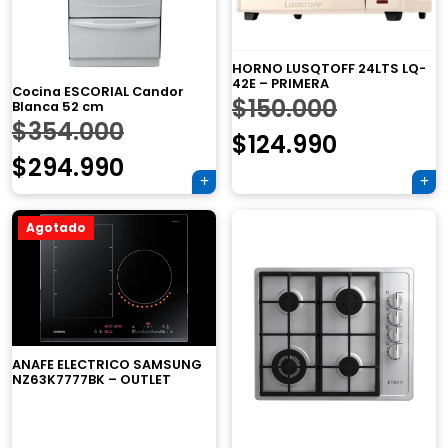
HORNO LUSQTOFF 24LTS LQ-
42E – PRIMERA
Cocina ESCORIAL Candor
El
$
150.000
Blanca 52 cm
El
$
354.000
precio
El
$
124.990
precio
El
$
294.990
original
precio
original
precio
era:
actual
×
Agotado
era:
actual
$150.000.
es:
$354.000.
es:
$124.990.
$294.990.
Tu carrito está vacío.
ANAFE ELECTRICO SAMSUNG
NZ63K7777BK – OUTLET
Agregá un producto y aparecerá acá
automáticamente.