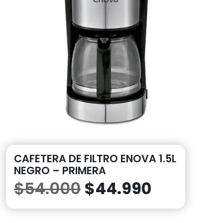
CAFETERA DE FILTRO ENOVA 1.5L
NEGRO – PRIMERA
El
El
$
54.000
$
44.990
precio
precio