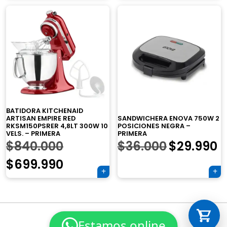
original
precio
era:
es:
era:
actual
$90.000.
$74.990.
$630.000
es:
$524.990
Tu carrito está vacío.
Agregá un producto y aparecerá acá
automáticamente.
BATIDORA KITCHENAID
SANDWICHERA ENOVA 750W 2
ARTISAN EMPIRE RED
POSICIONES NEGRA –
RKSM150PSRER 4,8LT 300W 10
PRIMERA
VELS. – PRIMERA
El
El
El
$
36.000
$
29.990
$
840.000
precio
p
precio
El
$
699.990
original
a
original
precio
era:
e
era:
actual
Navegación
$36.000.
$
$840.000.
es:
de
Estamos online