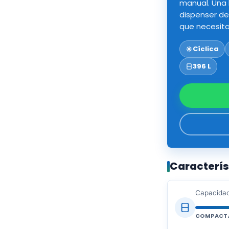
manual. Una 
dispenser de
que necesit
Cíclica
396 L
Caracterí
Capacidad
COMPACT