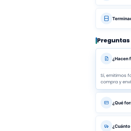
Terminac
Preguntas
¿Hacen f
Sí, emitimos f
compra y envi
¿Qué fo
¿Cuánto 