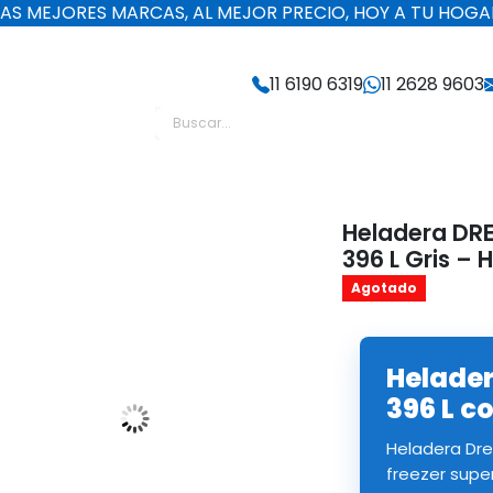
LAS MEJORES MARCAS, AL MEJOR PRECIO, HOY A TU HOGA
11 6190 6319
11 2628 9603
GV
Heladera DRE
396 L Gris –
Agotado
Helade
396 L co
Heladera Dre
freezer super