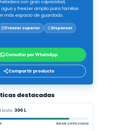
heladera con gran capacidad,
 agua y freezer amplio para familias
an más espacio de guardado.
Freezer superior
Dispenser
Consultar por WhatsApp
Compartir producto
sticas destacadas
396 L
 bruta:
A
GRAN CAPACIDAD