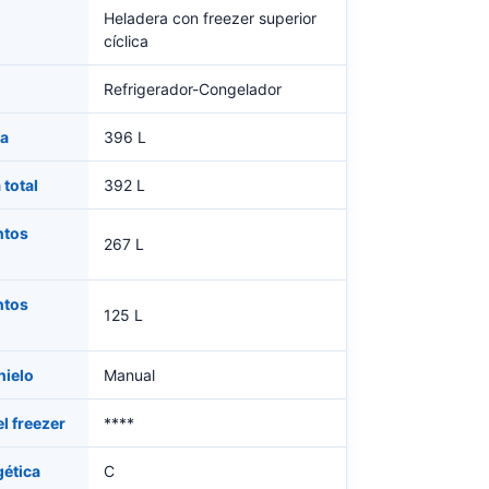
Heladera con freezer superior
cíclica
Refrigerador-Congelador
ta
396 L
total
392 L
ntos
267 L
ntos
125 L
hielo
Manual
l freezer
****
gética
C