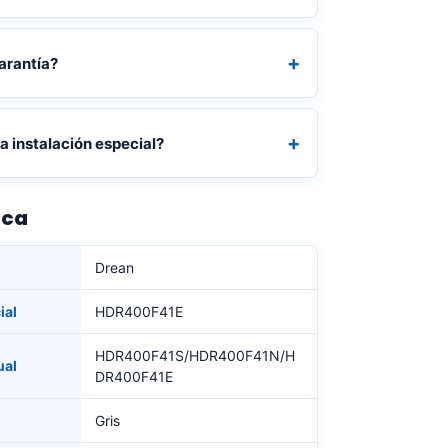
arantía?
a instalación especial?
ica
Drean
ial
HDR400F41E
HDR400F41S/HDR400F41N/H
ual
DR400F41E
Gris