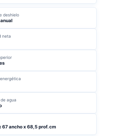
e deshielo
manual
 neta
perior
les
 energética
 de agua
o
x 67 ancho x 68,5 prof. cm