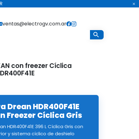
R
ventas@electrogv.com.ar
AN con freezer Cíclica
 HDR400F41E
ra Drean HDR400F41E
n Freezer Cíclica Gris
an HDR400F41E 396 L Cíclica Gris con
ior y sistema cíclico de deshielo