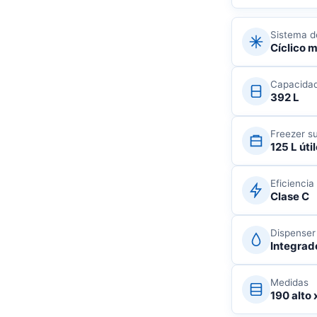
Sistema d
Cíclico 
Capacidad
392 L
Freezer su
125 L úti
Eficiencia
Clase C
Dispenser
Integrad
Medidas
190 alto 