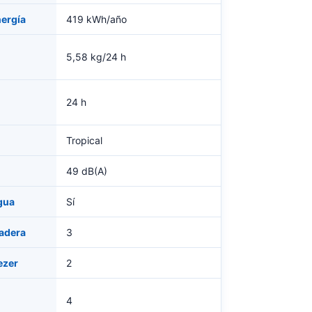
ergía
419 kWh/año
5,58 kg/24 h
24 h
Tropical
49 dB(A)
gua
Sí
ladera
3
ezer
2
4