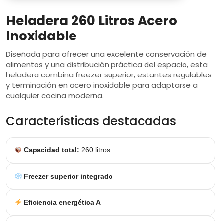
precio
precio
Heladera 260 Litros Acero
original
actual
Inoxidable
era:
es:
Diseñada para ofrecer una excelente conservación de
alimentos y una distribución práctica del espacio, esta
$649.990.
$549.9
heladera combina freezer superior, estantes regulables
y terminación en acero inoxidable para adaptarse a
cualquier cocina moderna.
Características destacadas
Capacidad total:
260 litros
Freezer superior integrado
Eficiencia energética A