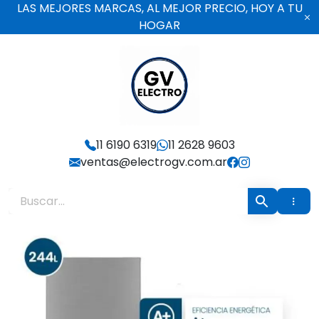
Ir
LAS MEJORES MARCAS, AL MEJOR PRECIO, HOY A TU
al
HOGAR
contenido
Electro GV
11 6190 6319
11 2628 9603
ventas@electrogv.com.ar