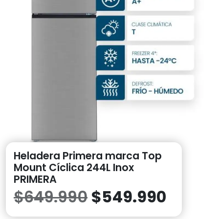
Heladera Primera marca Top
Mount Cíclica 244L Inox
PRIMERA
El
El
$
649.990
$
549.990