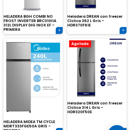
×
HELADERA BGH COMBI NO
Heladera DREAN con freezer
FROST INVERTER BRC310I1A
Cíclica 362 L Gris –
312L DISPLAY DIG INOX EF –
HDR370F61E
PRIMERA
Agotado
Tu carrito está vacío.
Agregá un producto y aparecerá acá
automáticamente.
Heladera DREAN con freezer
Cíclica 314 L Gris –
HDR320F50E
HELADERA MIDEA TM CYCLE
MDRT333FGE50A GRIS –