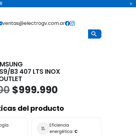
R
ventas@electrogv.com.ar
AMSUNG
9/B3 407 LTS INOX
 OUTLET
El
El
00
$
999.990
precio
precio
icas del producto
original
actual
ogía
Eficiencia
era:
es:
energética:
C