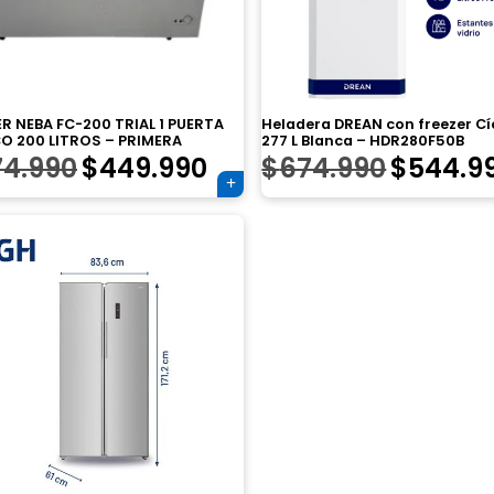
ER NEBA FC-200 TRIAL 1 PUERTA
Heladera DREAN con freezer Cí
CO 200 LITROS – PRIMERA
277 L Blanca – HDR280F50B
El
El
El
74.990
$
449.990
$
674.990
$
544.9
precio
precio
precio
original
actual
original
era:
es:
era:
$674.990.
$449.990.
$674.99