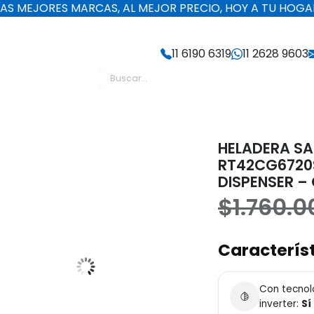
LAS MEJORES MARCAS, AL MEJOR PRECIO, HOY A TU HOGA
11 6190 6319
11 2628 9603
GV
HELADERA S
RT42CG6720S
DISPENSER –
$
1.760.0
Característ
Con tecnol
inverter:
Sí