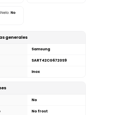
$1.760.000.
$999.990.
hielo:
No
as generales
Samsung
SART42CG6720S9
Inox
nes
No
o
No frost