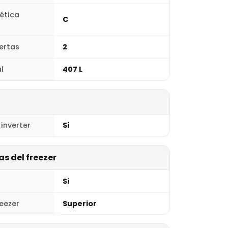
gética
C
ertas
2
l
407 L
inverter
Sí
s del freezer
Sí
reezer
Superior