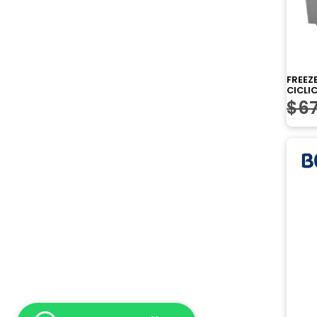
FREEZ
CICLI
$
6