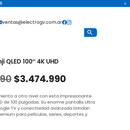
R
ventas@electrogv.com.ar
ji QLED 100″ 4K UHD
El
El
990
$
3.474.990
precio
precio
miento a otro nivel con esta impresionante
D de 100 pulgadas. Su enorme pantalla Ultra
original
actual
ogle TV y conectividad avanzada brindan
emium para películas, series, deportes y
era:
es: