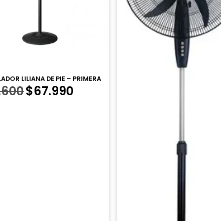
ADOR LILIANA DE PIE – PRIMERA
El
El
.600
$
67.990
precio
precio
original
actual
era:
es:
$81.600.
$67.990.