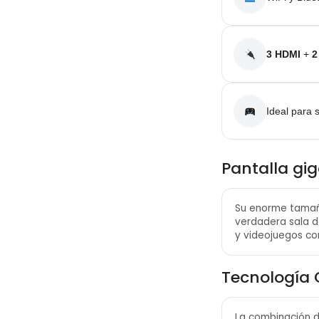
3 HDMI
+
2
Ideal para 
Pantalla gi
Su enorme tamañ
verdadera sala de
y videojuegos co
Tecnología 
La combinación d