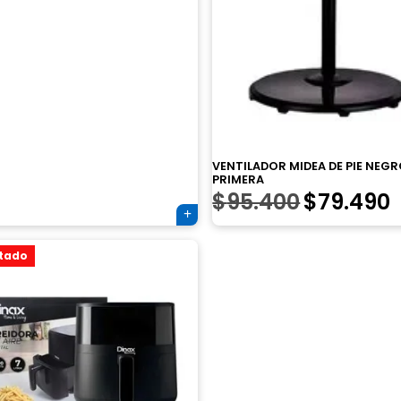
VENTILADOR MIDEA DE PIE NEGR
PRIMERA
El
E
$
95.400
$
79.490
precio
tado
original
era:
e
$95.400.