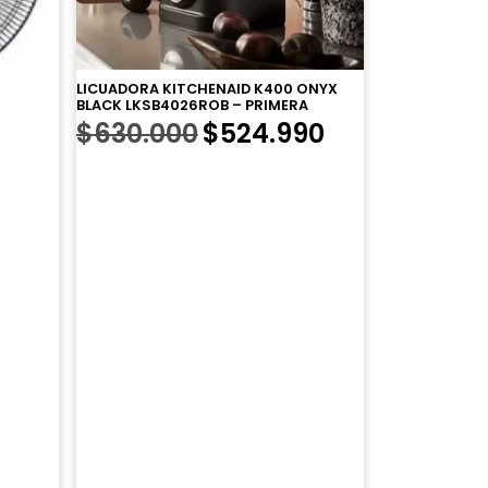
LICUADORA KITCHENAID K400 ONYX
BLACK LKSB4026ROB – PRIMERA
El
El
$
630.000
$
524.990
precio
precio
original
actual
era:
es:
$630.000.
$524.990.