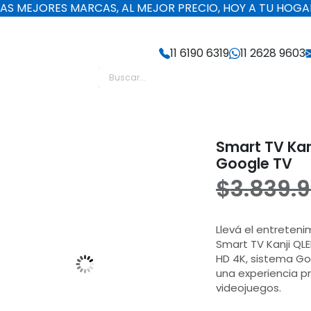
LAS MEJORES MARCAS, AL MEJOR PRECIO, HOY A TU HOGA
11 6190 6319
11 2628 9603
GV
Smart TV Kan
Google TV
$
3.839.
Llevá el entreteni
Smart TV Kanji QLE
HD 4K, sistema Go
una experiencia pr
videojuegos.