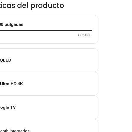
$3.839.990.
$3.474.990.
ticas del producto
00 pulgadas
GIGANTE
QLED
Ultra HD 4K
ogle TV
tooth integrados