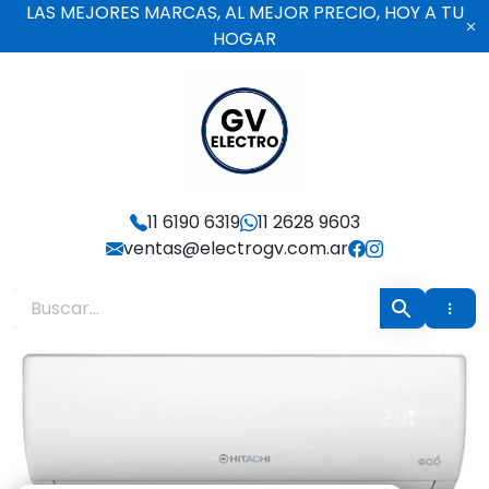
Ir
LAS MEJORES MARCAS, AL MEJOR PRECIO, HOY A TU
al
HOGAR
contenido
Electro GV
11 6190 6319
11 2628 9603
ventas@electrogv.com.ar