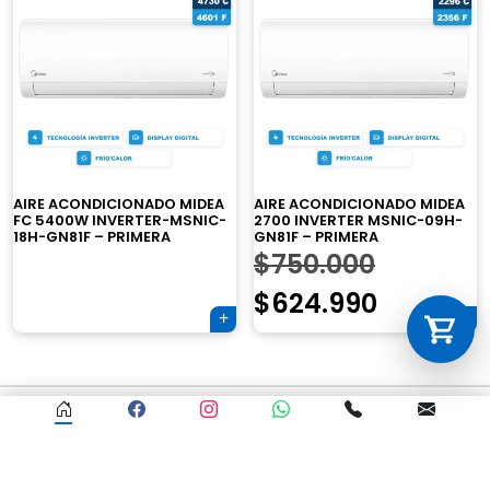
Tu carrito está vacío.
es:
$642.000.
Agregá un producto y aparecerá acá
automáticamente.
$534.990.
AIRE ACONDICIONADO MIDEA
AIRE ACONDICIONADO MIDEA
FC 5400W INVERTER-MSNIC-
2700 INVERTER MSNIC-09H-
18H-GN81F – PRIMERA
GN81F – PRIMERA
El
$
750.000
precio
El
$
624.990
original
precio
era:
actual
Navegación
$750.000
es:
de
Estamos online
$624.99
entradas