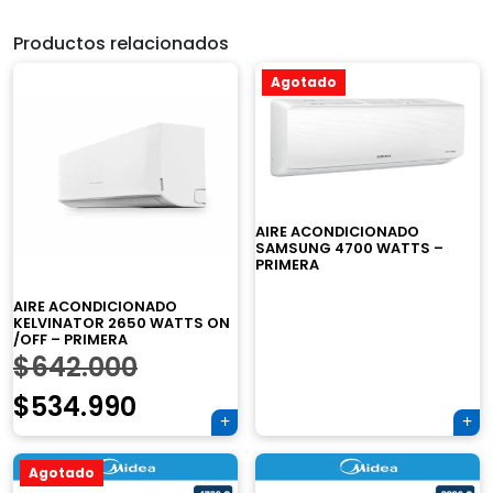
Productos relacionados
Agotado
AIRE ACONDICIONADO
SAMSUNG 4700 WATTS –
PRIMERA
AIRE ACONDICIONADO
KELVINATOR 2650 WATTS ON
×
/OFF – PRIMERA
El
$
642.000
El
precio
$
534.990
precio
original
Agotado
actual
era: